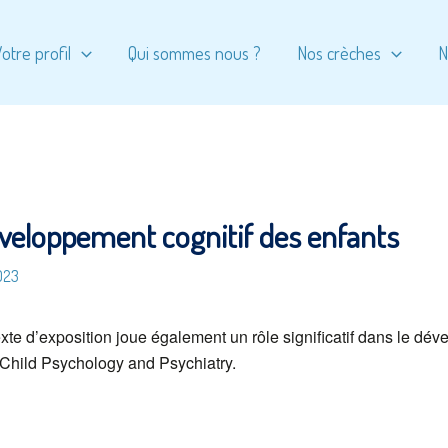
otre profil
Qui sommes nous ?
Nos crèches
N
éveloppement cognitif des enfants
023
xte d’exposition joue également un rôle significatif dans le dév
f Child Psychology and Psychiatry.