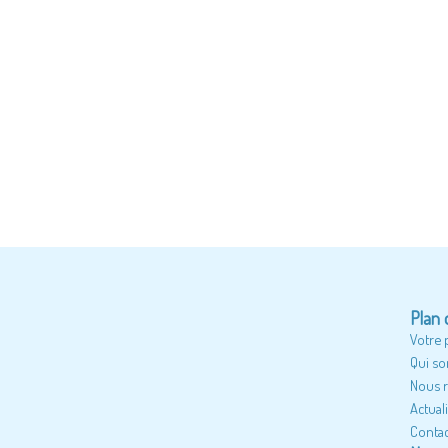
Plan 
Votre 
Qui s
Nous r
Actual
Contac